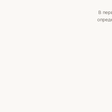
В пер
опред